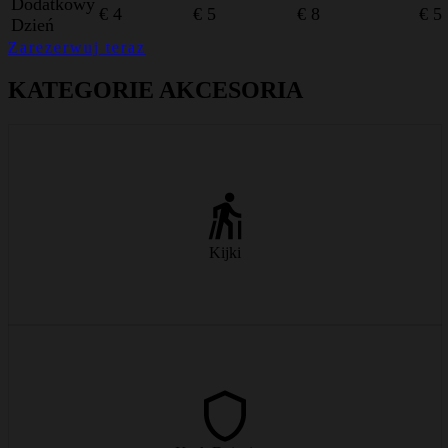
Dodatkowy
€ 4
€ 5
€ 8
€ 5
Dzień
Zarezerwuj teraz
KATEGORIE AKCESORIA
Lekkie kijki narciarskie z karbonu dla lepszej równowagi i rytmu na
stoku.
Kijki
od € 6/dzień
Lekki, dobrze wentylowany kask dziecięcy – dla bezstresowych
zjazdów najmłodszych.