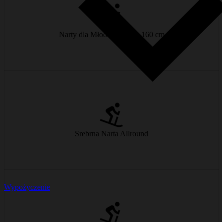
Dłuższe i bardziej stabilne, dające pewne uczucie na stoku.
od € 20/dzień
Narty dla Młodzieży 150–160 cm
Łatwa do skręcania i stabilna na trudnych zboczach – dla narciarzy
cieszących się każdym metrem.
Srebrna Narta Allround
od € 25/dzień
Wypożyczenie
Lepszy chwyt na stoku i zaprojektowana na wyższe prędkości –
idealna dla doświadczonych narciarzy.