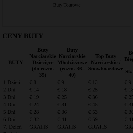
Buty Tourowe
od € 16/dzień
CENY BUTY
Buty
Buty
B
Narciarskie
Narciarskie
Top Buty
Bie
BUTY
Dziecięce
Młodzieżowe
Narciarskie /
(do rozm.
(rozm. 36–
Snowboardowe
Ska
35)
40)
1 Dzień
€ 8
€ 9
€ 13
€ 9
2 Dni
€ 14
€ 18
€ 25
€ 1
3 Dni
€ 19
€ 25
€ 36
€ 2
4 Dni
€ 24
€ 31
€ 45
€ 3
5 Dni
€ 28
€ 36
€ 53
€ 3
6 Dni
€ 32
€ 41
€ 59
€ 4
7. Dzień
GRATIS
GRATIS
GRATIS
GR