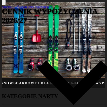
Strona Główna
Kursy Narciarskie
CENNIK WYPOŻYCZENIA
2026/27
OARDOWEJ DLA NASZYCH KLIENTÓW WYPOŻYCZALN
KATEGORIE NARTY