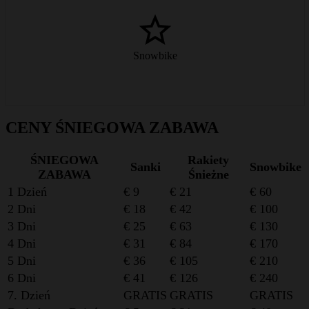
Zimowy sport inaczej – snowbike chroni stawy i kolana i dostarcza
mnóstwo frajdy.
Snowbike
od € 60/dzień
CENY ŚNIEGOWA ZABAWA
ŚNIEGOWA
Rakiety
Sanki
Snowbike
ZABAWA
Śnieżne
1 Dzień
€ 9
€ 21
€ 60
2 Dni
€ 18
€ 42
€ 100
3 Dni
€ 25
€ 63
€ 130
4 Dni
€ 31
€ 84
€ 170
5 Dni
€ 36
€ 105
€ 210
6 Dni
€ 41
€ 126
€ 240
7. Dzień
GRATIS
GRATIS
GRATIS