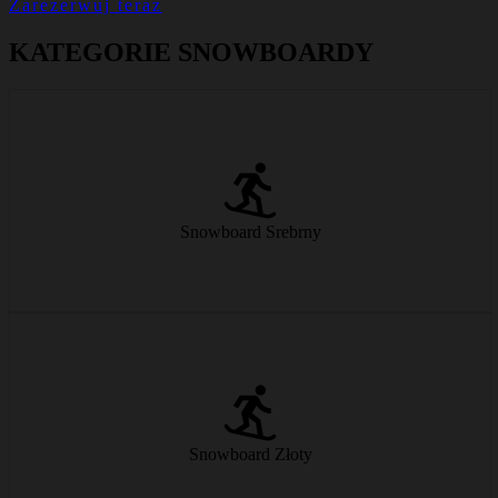
Zarezerwuj teraz
KATEGORIE SNOWBOARDY
Nasze standardowe snowboardy oferują początkującym bezpieczną
jazdę i łatwą obsługę.
Snowboard Srebrny
od € 25/dzień
Twardy drewniany rdzeń, konstrukcja rocker/camber, twardsze
krawędzie – deska do zabawy na każdym zboczu!
Snowboard Złoty
od € 33/dzień