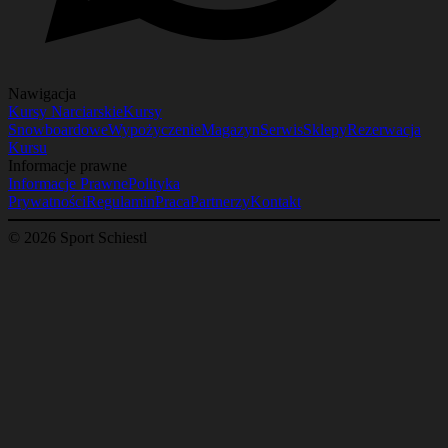
Nawigacja
Kursy Narciarskie
Kursy
Snowboardowe
Wypożyczenie
Magazyn
Serwis
Sklepy
Rezerwacja
Kursu
Informacje prawne
Informacje Prawne
Polityka
Prywatności
Regulamin
Praca
Partnerzy
Kontakt
© 2026 Sport Schiestl