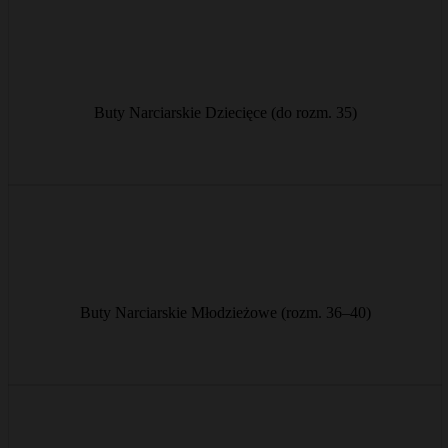
Wygodne buty alpejskie dla najmłodszych do rozmiaru 35 – łatwe
do założenia i idealnie dopasowane.
Buty Narciarskie Dziecięce (do rozm. 35)
od € 8/dzień
Solidne buty alpejskie dla młodzieży w rozmiarach 36–40 dla
rosnących stóp i precyzyjnego prowadzenia.
Buty Narciarskie Młodzieżowe (rozm. 36–40)
od € 9/dzień