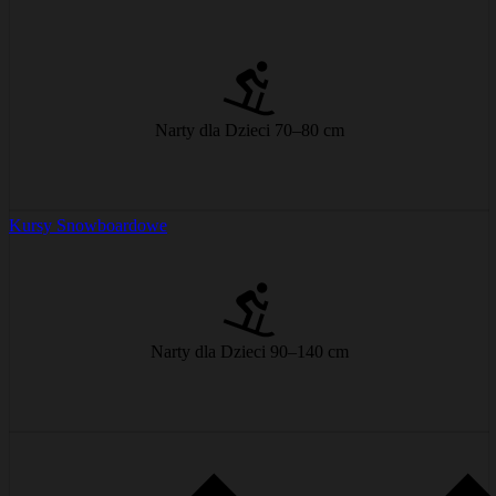
Idealne dla małych początkujących i pierwszych skrętów na śniegu.
od € 9/dzień
Narty dla Dzieci 70–80 cm
Kursy Snowboardowe
Łatwa obsługa z dużą dawką zabawy!
od € 12/dzień
Narty dla Dzieci 90–140 cm