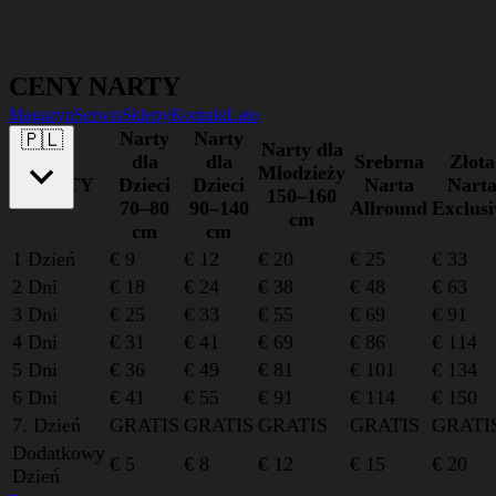
CENY NARTY
Magazyn
Serwis
Sklepy
Kontakt
Lato
Narty
Narty
🇵🇱
Narty dla
dla
dla
Srebrna
Złota
Młodzieży
NARTY
Dzieci
Dzieci
Narta
Nart
150–160
70–80
90–140
Allround
Exclusi
cm
cm
cm
1 Dzień
€ 9
€ 12
€ 20
€ 25
€ 33
2 Dni
€ 18
€ 24
€ 38
€ 48
€ 63
3 Dni
€ 25
€ 33
€ 55
€ 69
€ 91
4 Dni
€ 31
€ 41
€ 69
€ 86
€ 114
5 Dni
€ 36
€ 49
€ 81
€ 101
€ 134
6 Dni
€ 41
€ 55
€ 91
€ 114
€ 150
7. Dzień
GRATIS
GRATIS
GRATIS
GRATIS
GRATI
Dodatkowy
€ 5
€ 8
€ 12
€ 15
€ 20
Dzień