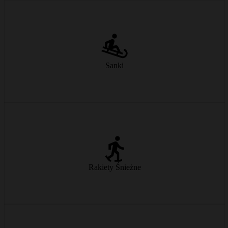
Klasyczna jazda na sankach – szybka, prosta i zabawna dla całej
rodziny.
Sanki
od € 9/dzień
Odkryj zimowy krajobraz poza stokiem – cicho, blisko natury i
zachwycająco pięknie.
Rakiety Śnieżne
od € 21/dzień