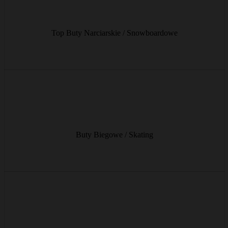
Wysokiej klasy buty narciarskie i snowboardowe dla maksymalnego
komfortu i optymalnego przenoszenia siły.
Top Buty Narciarskie / Snowboardowe
od € 13/dzień
Lekkie i elastyczne buty do spokojnych wycieczek biegowych lub
ambitnego łyżwowania.
Buty Biegowe / Skating
od € 9/dzień
Lekkie buty skiturowe do podejść – wygodny tryb chodzenia,
stabilny tryb jazdy w dół.