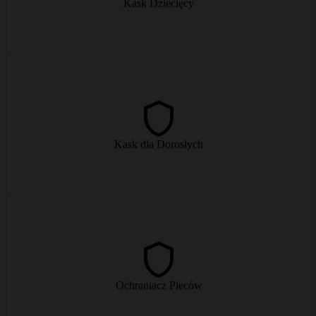
Kask Dziecięcy
od € 6/dzień
Nowoczesne kaski dla dorosłych z optymalnym dopasowaniem i
wentylacją – bezpieczeństwo na stoku.
Kask dla Dorosłych
od € 9/dzień
Dodatkowa ochrona pleców dla tych, którzy chcą większego
bezpieczeństwa na stoku.
Ochraniacz Pleców
od € 9/dzień