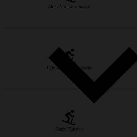
Złota Narta Exclusive
od € 33/dzień
Prędkość, prowadzenie, stabilność – spełnia wszystkie wymagania
sportowych narciarzy.
Platinum Deluxe Narta
od € 39/dzień
Żaden szczyt nie jest za wysoki – nasze narty tourowe podejmą
każde wejście.
Narty Turowe
od € 36/dzień