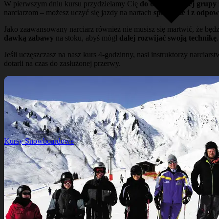
W pierwszym dniu kursu przydzielamy Cię
do odpowiedniej grupy
narciarzom – możesz uczyć się jazdy na nartach
spokojnie i z odpo
Jako zaawansowany narciarz również nie musisz się martwić, że będzi
dawką zabawy
na stoku, abyś mógł
dalej rozwijać swoją technikę
.
Jeśli uczęszczasz na nasz kurs 4-godzinny, nasi instruktorzy narcia
dotarli na czas do zasłużonej przerwy.
Kursy Snowboardowe