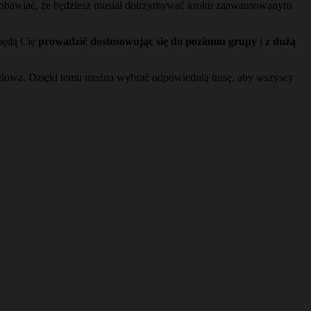
ię obawiać, że będziesz musiał dotrzymywać kroku zaawansowanym
 będą Cię
prowadzić dostosowując się do poziomu grupy
i
z dużą
obiadowa. Dzięki temu można wybrać odpowiednią trasę, aby wszyscy