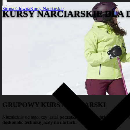
Strona Główna
Kursy Narciarskie
KURSY NARCIARSKIE DLA
GRUPOWY KURS NARCIARSKI
Niezależnie od tego, czy jesteś
początkującym, czy już zaawanso
doskonalić technikę jazdy na nartach
.