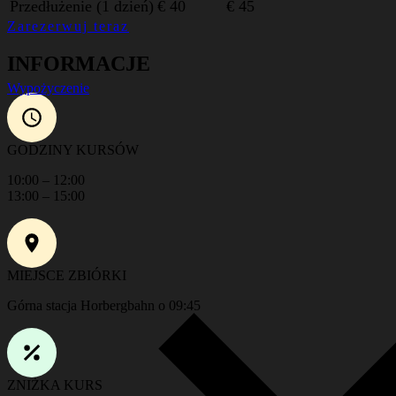
Przedłużenie (1 dzień)
€ 40
€ 45
Zarezerwuj teraz
INFORMACJE
Wypożyczenie
GODZINY KURSÓW
10:00 – 12:00
13:00 – 15:00
MIEJSCE ZBIÓRKI
Górna stacja Horbergbahn o 09:45
ZNIŻKA KURS