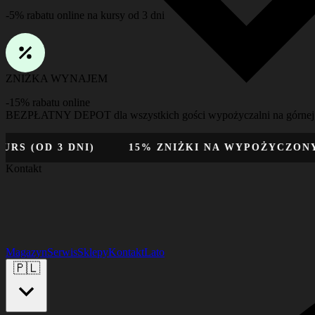
-5% rabatu online na kursy od 3 dni
ZNIŻKA WYNAJEM
-15% rabatu online
BEZPŁATNY DEPOT dla wszystkich gości wypożyczalni na górnej lu
D 3 DNI)
15% ZNIŻKI NA WYPOŻYCZONY SPRZ
Kontakt
Magazyn
Serwis
Sklepy
Kontakt
Lato
🇵🇱