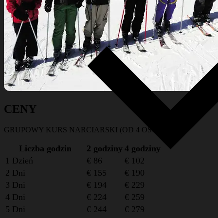
CENY
GRUPOWY KURS NARCIARSKI (OD 4 OSÓB)
Liczba godzin
2 godziny
4 godziny
1 Dzień
€ 86
€ 102
2 Dni
€ 155
€ 190
3 Dni
€ 194
€ 229
4 Dni
€ 224
€ 259
5 Dni
€ 244
€ 279