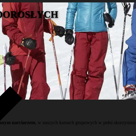
 DOROSŁYCH
wanym narciarzem
, w naszych kursach grupowych w pełni skorzystasz 