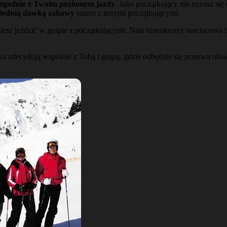
 zgodnie z Twoim poziomem jazdy
. Jako początkujący nie musisz s
wiednią dawką zabawy
razem z innymi początkującymi.
esz jeździć w grupie z początkującymi. Nasi instruktorzy narciarstwa
rstwa zdecydują wspólnie z Tobą i grupą, gdzie odbędzie się przerwa 