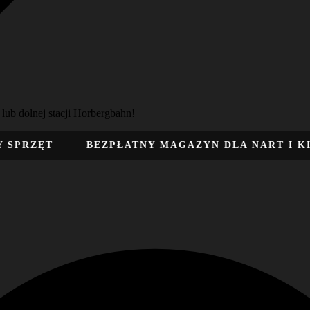
b dolnej stacji Horbergbahn!
ĘT
BEZPŁATNY MAGAZYN DLA NART I KIJKÓW