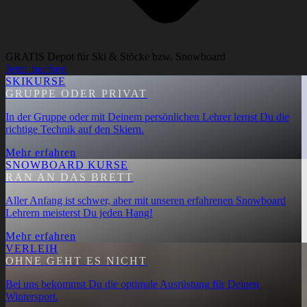
GRATIS Depot für Ski & Stöcke bzw. Snowboard
Jetzt buchen
SKIKURSE
GRUPPE ODER PRIVAT
In der Gruppe oder mit Deinem persönlichen Lehrer lernst Du die
richtige Technik auf den Skiern.
Mehr erfahren
SNOWBOARD KURSE
RAN AN DAS BRETT
Aller Anfang ist schwer, aber mit unseren erfahrenen Snowboard
Lehrern meisterst Du jeden Hang!
Mehr erfahren
VERLEIH
OHNE GEHT ES NICHT
Bei uns bekommst Du die optimale Ausrüstung für Deinen
Wintersport.