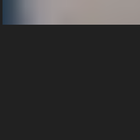
Was kostet ein Skikurs?
Wie sind eure Skilehrer ausgebildet?
In welchen Sprachen wird unterrichtet?