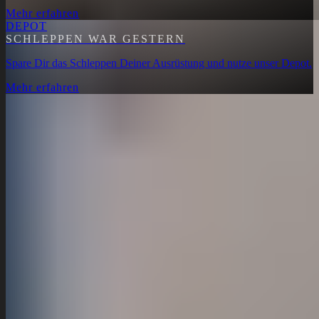
Mehr erfahren
DEPOT
SCHLEPPEN WAR GESTERN
Spare Dir das Schleppen Deiner Ausrüstung und nutze unser Depot.
Mehr erfahren
SKI & SNOWBOARD IM
ZILLERTAL
Als Familienbetrieb sind wir seit 1989 im Zillertal zuhause und
leben Wintersport mit Erfahrung, Herz und persönlicher Beratung.
Mit Standorten in Ramsau im Zillertal sowie an der Tal- und
Bergstation der Horbergbahn in Schwendau bieten wir Skikurse,
Snowboardkurse, Skiverleih und Depot-Service mitten im Herzen
des Zillertals. Unsere vom österreichischen Skilehrerverband
geprüften Ski- und Snowboardlehrer betreuen Gäste aus ganz