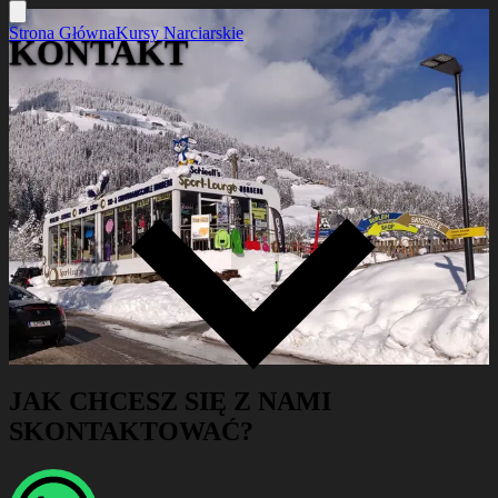
Strona Główna
Kursy Narciarskie
KONTAKT
JAK CHCESZ SIĘ Z NAMI
SKONTAKTOWAĆ?