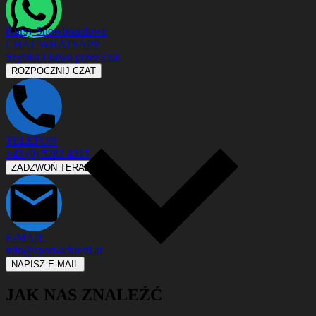
Kursy Snowboardowe
CHAT WHATSAPP
Szybko i łatwo przez czat
ROZPOCZNIJ CZAT
TELEFON
+43 (0) 5282 4315
ZADZWOŃ TERAZ
E-MAIL
info@sport-schiestl.at
NAPISZ E-MAIL
JAK NAS ZNALEŹĆ