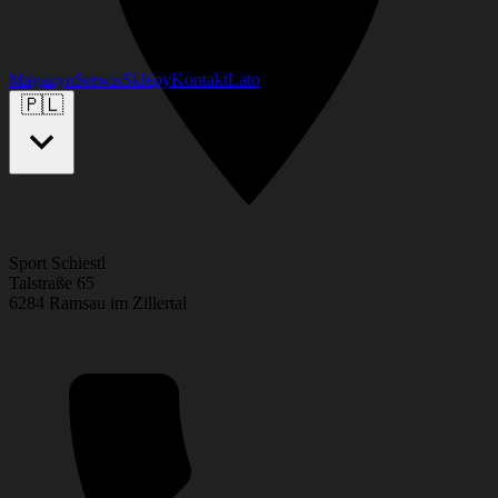
Magazyn
Serwis
Sklepy
Kontakt
Lato
🇵🇱
Sport Schiestl
Talstraße 65
6284 Ramsau im Zillertal