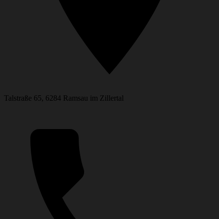
Talstraße 65, 6284 Ramsau im Zillertal